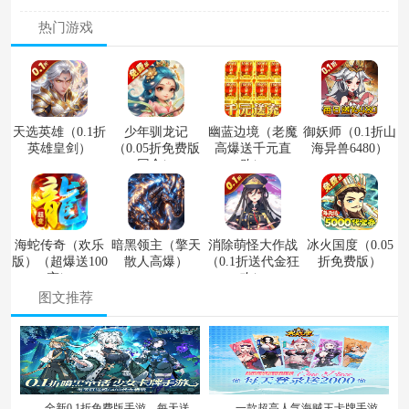
热门游戏
天选英雄（0.1折
少年驯龙记
幽蓝边境（老魔
御妖师（0.1折山
英雄皇剑）
（0.05折免费版
高爆送千元直
海异兽6480）
回合）
购）
海蛇传奇（欢乐
暗黑领主（擎天
消除萌怪大作战
冰火国度（0.05
版）（超爆送100
散人高爆）
（0.1折送代金狂
折免费版）
充）
欢）
图文推荐
全新0.1折免费版手游，每天送
一款超高人气海贼王卡牌手游